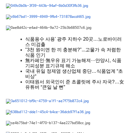
식품용수 사용' 광주 지하수 20곳…노로바이러
스 미검출
"3천 원이면 한 끼 충분해?"...고물가 속 저렴한
식품 인기
無카페인·無우유 표기 가능해져···안양시, 식품
기피성분 표기규제 해소
국내 유일 정제염 생산업체 중단…식품업계 “초
비상”
이태원서 외국인이 준 초콜릿에 주사 자국?…女
유튜버 “큰일 날 뻔”