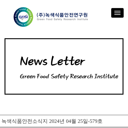
T
o
g
g
l
e
n
a
v
i
g
a
t
i
o
n
녹색식품안전소식지 2024년 04월 25일-579호