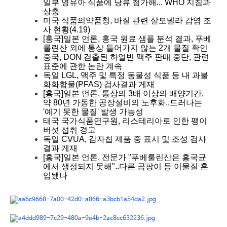
일부 영유아 식품에 당류 첨가해... WHO 지침과
상충
미국 식품의약품청, 바질 관련 살모넬라 감염 조
사 현황(4.19)
[홍국]일본 언론, 홍국 원료 샘플 분석 결과, 푸베
룰린산 외에 통상 들어가지 않는 2개 물질 확인
중국, DON 검출된 하얼빈 맥주 판매 중단, 관련
표준에 관한 논란 계속
독일 LGL, 맥주 및 특정 동물성 식품 등 내 과불
화화합물(PFAS) 검사결과 게재
[홍국]일본 언론, 통상의 3배 이상의 배양기간,
약 80년 가동한 공장설비의 노후화..드러나는
'예기 못한 물질' 발생 가능성
태국 국가식품연구원, 리스테리아로 인한 팽이
버섯 섭취 경고
독일 CVUA, 감자칩 제품 중 표시 및 조성 검사
결과 게재
[홍국]일본 언론, 전문가 "푸베룰린산은 홍국균
에서 생성되지 못해"..다른 곰팡이 등 이물질 혼
입됐나